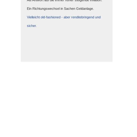
Als Antwort auf die immer höher steigende Inflation.
Ein Richtungswechsel in Sachen Geldanlage.
Vielleicht old-fashioned - aber renditebringend und
sicher.