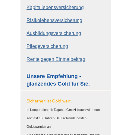
Ka­pi­tal­le­bens­ver­si­che­rung
Risiko­lebens­ver­si­che­rung
Aus­bil­dungs­ver­si­che­rung
Pflege­ver­si­che­rung
Rente gegen Einmalbeitrag
Unsere Empfehlung -
glänzendes Gold für Sie.
Sicherheit ist Gold wert.
In Kooperation mit Tagento GmbH bieten wir Ihnen
seit fast 10 Jahren Deutschlands besten
Goldsparplan an.