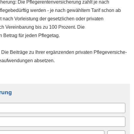
he­rung: Die Pfle­ge­ren­tenversicherung zahlt je nach
flegebedürftig werden - je nach gewähltem Tarif schon ab
t nach Vorleistung der gesetzlichen oder privaten
ach Vereinbarung bis zu 100 Prozent. Die
 Betrag für jeden Pflegetag.
Die Beiträge zu Ihrer ergänzenden privaten Pflege­ver­si­che­
rgeaufwendungen absetzen.
­rung