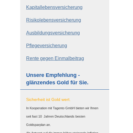
Ka­pi­tal­le­bens­ver­si­che­rung
Risiko­lebens­ver­si­che­rung
Aus­bil­dungs­ver­si­che­rung
Pflege­ver­si­che­rung
Rente gegen Einmalbeitrag
Unsere Empfehlung -
glänzendes Gold für Sie.
Sicherheit ist Gold wert.
In Kooperation mit Tagento GmbH bieten wir Ihnen
seit fast 10 Jahren Deutschlands besten
Goldsparplan an.