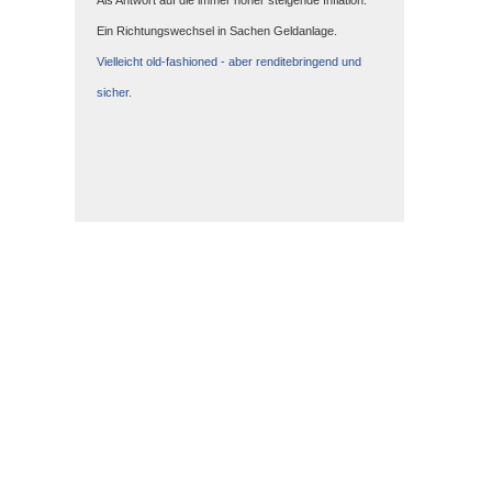
Als Antwort auf die immer höher steigende Inflation.
Ein Richtungswechsel in Sachen Geldanlage.
Vielleicht old-fashioned - aber renditebringend und
sicher.