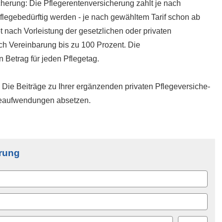
he­rung: Die Pfle­ge­ren­tenversicherung zahlt je nach
flegebedürftig werden - je nach gewähltem Tarif schon ab
t nach Vorleistung der gesetzlichen oder privaten
ach Vereinbarung bis zu 100 Prozent. Die
 Betrag für jeden Pflegetag.
Die Beiträge zu Ihrer ergänzenden privaten Pflege­ver­si­che­
rgeaufwendungen absetzen.
­rung