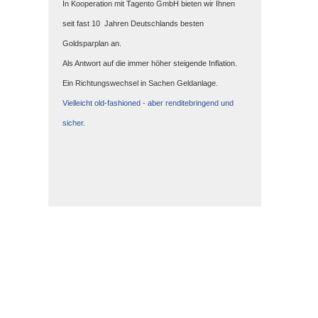
In Kooperation mit Tagento GmbH bieten wir Ihnen
seit fast 10 Jahren Deutschlands besten
Goldsparplan an.
Als Antwort auf die immer höher steigende Inflation.
Ein Richtungswechsel in Sachen Geldanlage.
Vielleicht old-fashioned - aber renditebringend und
sicher.