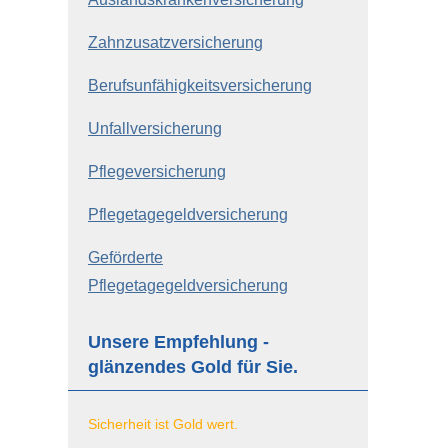
Zahn­zu­satz­ver­si­che­rung
Berufs­unfähig­keitsversicherung
Unfall­ver­si­che­rung
Pflege­ver­si­che­rung
Pflegetagegeldversicherung
Geförderte
Pflegetagegeldversicherung
Unsere Empfehlung -
glänzendes Gold für Sie.
Sicherheit ist Gold wert.