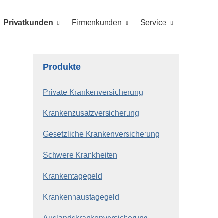
Privatkunden
Firmenkunden
Service
Produkte
Private Kranken­ver­si­che­rung
Kranken­zusatz­ver­si­che­rung
Gesetzliche Kranken­ver­si­che­rung
Schwe­re Krank­hei­ten
Krankentagegeld
Krankenhaustagegeld
Auslandskrankenversicherung